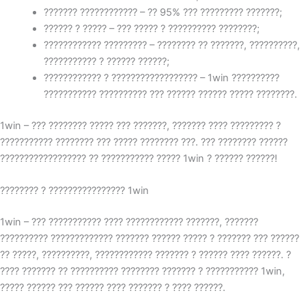
??????? ???????????? – ?? 95% ??? ????????? ???????;
?????? ? ????? – ??? ????? ? ?????????? ????????;
???????????? ????????? – ???????? ?? ???????, ??????????,
??????????? ? ?????? ??????;
???????????? ? ?????????????????? – 1win ??????????
??????????? ?????????? ??? ?????? ?????? ????? ????????.
1win – ??? ???????? ????? ??? ???????, ??????? ???? ????????? ?
??????????? ???????? ??? ????? ???????? ???. ??? ???????? ??????
?????????????????? ?? ??????????? ????? 1win ? ?????? ??????!
???????? ? ???????????????? 1win
1win – ??? ??????????? ???? ???????????? ???????, ???????
?????????? ????????????? ??????? ?????? ????? ? ??????? ??? ??????
?? ?????, ??????????, ???????????? ??????? ? ?????? ???? ??????. ?
???? ??????? ?? ?????????? ???????? ??????? ? ??????????? 1win,
????? ?????? ??? ?????? ???? ??????? ? ???? ??????.