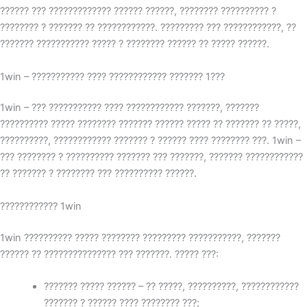
?????? ??? ????????????? ?????? ??????, ???????? ?????????? ?
???????? ? ??????? ?? ????????????. ????????? ??? ????????????, ??
??????? ??????????? ????? ? ???????? ?????? ?? ????? ??????.
1win – ??????????? ???? ???????????? ??????? 1???
1win – ??? ??????????? ???? ???????????? ???????, ???????
?????????? ????? ???????? ??????? ?????? ????? ?? ??????? ?? ?????,
??????????, ???????????? ??????? ? ?????? ???? ???????? ???. 1win –
??? ???????? ? ?????????? ??????? ??? ???????, ??????? ????????????
?? ??????? ? ???????? ??? ?????????? ??????.
???????????? 1win
1win ?????????? ????? ???????? ????????? ???????????, ???????
?????? ?? ??????????????? ??? ???????. ????? ???:
??????? ????? ?????? – ?? ?????, ??????????, ????????????
??????? ? ?????? ???? ???????? ???;