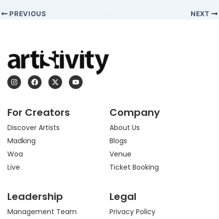
PREVIOUS
NEXT
I
F
X
Y
n
a
-
o
s
c
t
u
t
e
w
t
a
b
i
u
For Creators
Company
g
o
t
b
r
o
t
e
a
k
e
Discover Artists
About Us
m
r
Madking
Blogs
Woa
Venue
Live
Ticket Booking
Leadership
Legal
Management Team
Privacy Policy