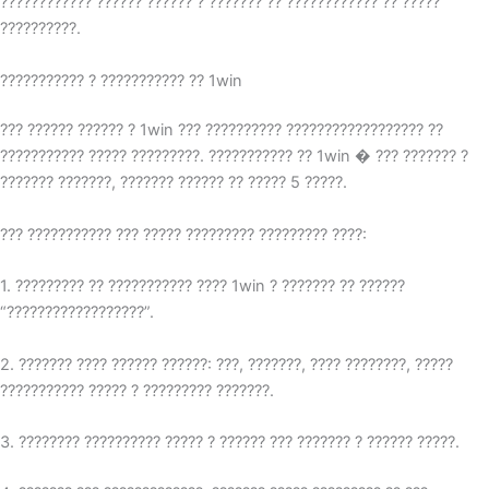
???????????? ?????? ?????? ? ??????? ?? ???????????? ?? ?????
??????????.
??????????? ? ??????????? ?? 1win
??? ?????? ?????? ? 1win ??? ?????????? ?????????????????? ??
??????????? ????? ?????????. ??????????? ?? 1win � ??? ??????? ?
??????? ???????, ??????? ?????? ?? ????? 5 ?????.
??? ??????????? ??? ????? ????????? ????????? ????:
1. ????????? ?? ??????????? ???? 1win ? ??????? ?? ??????
“??????????????????”.
2. ??????? ???? ?????? ??????: ???, ???????, ???? ????????, ?????
??????????? ????? ? ????????? ???????.
3. ???????? ?????????? ????? ? ?????? ??? ??????? ? ?????? ?????.