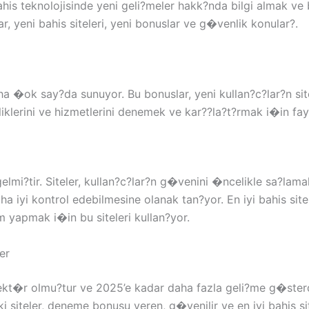
 bahis teknolojisinde yeni geli?meler hakk?nda bilgi almak ve
, yeni bahis siteleri, yeni bonuslar ve g�venlik konular?.
 �ok say?da sunuyor. Bu bonuslar, yeni kullan?c?lar?n sit
liklerini ve hizmetlerini denemek ve kar??la?t?rmak i�in fay
elmi?tir. Siteler, kullan?c?lar?n g�venini �ncelikle sa?lama
aha iyi kontrol edebilmesine olanak tan?yor. En iyi bahis sit
im yapmak i�in bu siteleri kullan?yor.
er
�r olmu?tur ve 2025’e kadar daha fazla geli?me g�sterdi?i 
 siteler, deneme bonusu veren, g�venilir ve en iyi bahis si