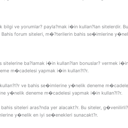
 bilgi ve yorumlar? payla?mak i�in kullan?lan sitelerdir. Bu 
Bahis forum siteleri, m�?terilerin bahis se�imlerine y�neli
 sitelerine ba?lamak i�in kullan?lan bonuslar? vermek i�in k
neme m�cadelesi yapmak i�in kullan?l?r.
in kullan?l?r ve bahis se�imlerine y�nelik deneme m�cadeles
erine y�nelik deneme m�cadelesi yapmak i�in kullan?l?r.
his siteleri aras?nda yer alacakt?r. Bu siteler, g�venilirl
lerine y�nelik en iyi se�enekleri sunacakt?r.