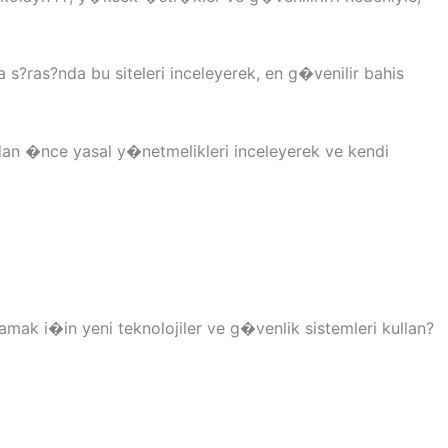
ma s?ras?nda bu siteleri inceleyerek, en g�venilir bahis
adan �nce yasal y�netmelikleri inceleyerek ve kendi
lamak i�in yeni teknolojiler ve g�venlik sistemleri kullan?