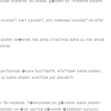
utan sitelerdir. Bu siteler, g�venli bir ?ifreleme sistemi
is oyunlar?, kart oyunlar?, slot makinesi oyunlar? ve di?er
s siteleri se�erek risk alma s?ras?nda daha az risk almak
lirler.
yan?tlamak �zere haz?rlad?k. A?a??daki bahis siteleri,
i bahis siteleri aras?nda yer alacakt?r.
Bu nedenle, T�rkiye’deki en g�venilir bahis siteleri
istemleri ve �ok say?da g�venlik �zellikleri sunuyor.