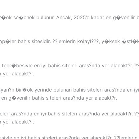
 bir�ok se�enek bulunur. Ancak, 2025’e kadar en g�venilir ba
ler bahis sitesidir. ??lemlerin kolayl???, y�ksek �stl�kle
n tecr�besiyle en iyi bahis siteleri aras?nda yer alacakt?r. 
 yer alacakt?r.
?n bir�ok yerinde bulunan bahis siteleri aras?nda en iyi ba
n g�venilir bahis siteleri aras?nda yer alacakt?r.
teleri aras?nda en iyi bahis siteleri aras?nda yer alacakt?r.
 yer alacakt?r.
yle en iyi bahis siteleri aras?nda yer alacakt?r. ??lemlerin