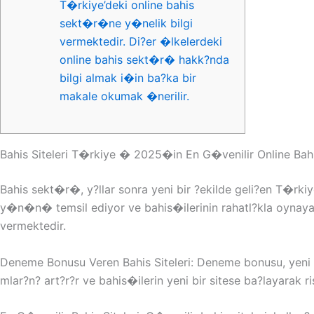
T�rkiye’deki online bahis
sekt�r�ne y�nelik bilgi
vermektedir. Di?er �lkelerdeki
online bahis sekt�r� hakk?nda
bilgi almak i�in ba?ka bir
makale okumak �nerilir.
Bahis Siteleri T�rkiye � 2025�in En G�venilir Online Bahis
Bahis sekt�r�, y?llar sonra yeni bir ?ekilde geli?en T�rk
y�n�n� temsil ediyor ve bahis�ilerinin rahatl?kla oynayab
vermektedir.
Deneme Bonusu Veren Bahis Siteleri: Deneme bonusu, yeni b
mlar?n? art?r?r ve bahis�ilerin yeni bir sitese ba?layarak 