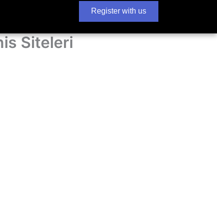
Register with us
s Siteleri