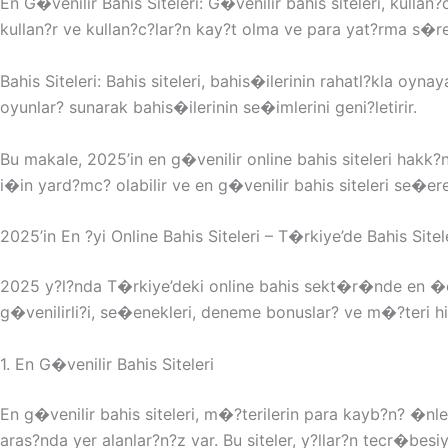
En G�venilir Bahis Siteleri: G�venilir bahis siteleri, kullan?
kullan?r ve kullan?c?lar?n kay?t olma ve para yat?rma s�re
Bahis Siteleri: Bahis siteleri, bahis�ilerinin rahatl?kla oyna
oyunlar? sunarak bahis�ilerinin se�imlerini geni?letirir.
Bu makale, 2025’in en g�venilir online bahis siteleri hakk?
i�in yard?mc? olabilir ve en g�venilir bahis siteleri se�ere
2025’in En ?yi Online Bahis Siteleri – T�rkiye’de Bahis Sitel
2025 y?l?nda T�rkiye’deki online bahis sekt�r�nde en �ok 
g�venilirli?i, se�enekleri, deneme bonuslar? ve m�?teri hiz
1. En G�venilir Bahis Siteleri
En g�venilir bahis siteleri, m�?terilerin para kayb?n? �n
aras?nda yer alanlar?n?z var. Bu siteler, y?llar?n tecr�be