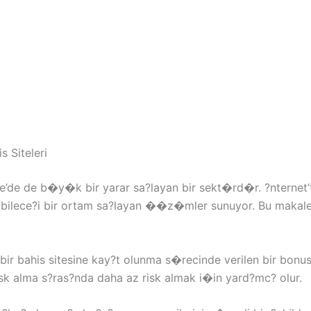
 Siteleri
iye’de de b�y�k bir yarar sa?layan bir sekt�rd�r. ?nternet
ilece?i bir ortam sa?layan ��z�mler sunuyor. Bu makale, 2
ir bahis sitesine kay?t olunma s�recinde verilen bir bonu
risk alma s?ras?nda daha az risk almak i�in yard?mc? olur.