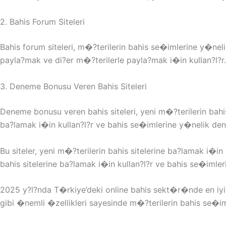
2. Bahis Forum Siteleri
Bahis forum siteleri, m�?terilerin bahis se�imlerine y�nelik
payla?mak ve di?er m�?terilerle payla?mak i�in kullan?l?r. 
3. Deneme Bonusu Veren Bahis Siteleri
Deneme bonusu veren bahis siteleri, yeni m�?terilerin bahis
ba?lamak i�in kullan?l?r ve bahis se�imlerine y�nelik de
Bu siteler, yeni m�?terilerin bahis sitelerine ba?lamak i�
bahis sitelerine ba?lamak i�in kullan?l?r ve bahis se�iml
2025 y?l?nda T�rkiye’deki online bahis sekt�r�nde en iyi ba
gibi �nemli �zellikleri sayesinde m�?terilerin bahis se�im