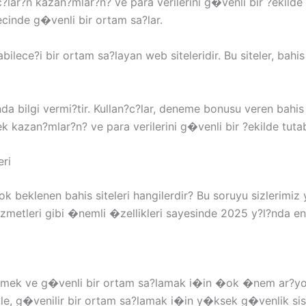
c?lar?n kazan?mlar?n? ve para verilerini g�venli bir ?ekilde t
cinde g�venli bir ortam sa?lar.
yabilece?i bir ortam sa?layan web siteleridir. Bu siteler, bah
nda bilgi vermi?tir. Kullan?c?lar, deneme bonusu veren bahi
k kazan?mlar?n? ve para verilerini g�venli bir ?ekilde tutabi
eri
beklenen bahis siteleri hangilerdir? Bu soruyu sizlerimiz 
metleri gibi �nemli �zellikleri sayesinde 2025 y?l?nda en iy
lemek ve g�venli bir ortam sa?lamak i�in �ok �nem ar?yor. 
siyle, g�venilir bir ortam sa?lamak i�in y�ksek g�venlik s