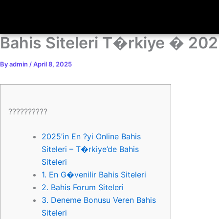
Skip
to
content
Bahis Siteleri T�rkiye � 202
By
admin
/
April 8, 2025
??????????
2025’in En ?yi Online Bahis
Siteleri – T�rkiye’de Bahis
Siteleri
1. En G�venilir Bahis Siteleri
2. Bahis Forum Siteleri
3. Deneme Bonusu Veren Bahis
Siteleri