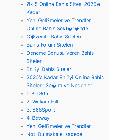
?lk 5 Online Bahis Sitesi 2025’e
Kadar
Yeni Geli?meler ve Trendler
Online Bahis Sekt�r�nde
G�venilir Bahis Siteleri
Bahis Forum Siteleri
Deneme Bonusu Veren Bahis
Siteleri
En ?yi Bahis Siteleri
2025’e Kadar En ?yi Online Bahis
Siteleri: Se�im ve Nedenler
1. Bet365
2. William Hill
3. 888Sport
4. Betway
Yeni Geli?meler ve Trendler
Not: Bu makale, sadece