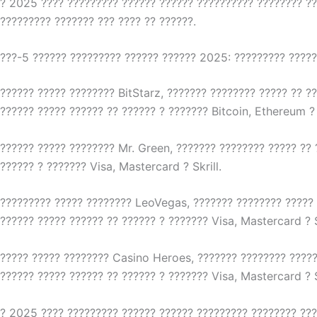
? 2025 ???? ????????? ?????? ?????? ?????????? ???????? ??
????????? ??????? ??? ???? ?? ??????.
???-5 ?????? ????????? ?????? ?????? 2025: ????????? ????
?????? ????? ???????? BitStarz, ??????? ???????? ????? ?? ?
?????? ????? ?????? ?? ?????? ? ??????? Bitcoin, Ethereum ?
?????? ????? ???????? Mr. Green, ??????? ???????? ????? ?? 
?????? ? ??????? Visa, Mastercard ? Skrill.
????????? ????? ???????? LeoVegas, ??????? ???????? ????? 
?????? ????? ?????? ?? ?????? ? ??????? Visa, Mastercard ? S
????? ????? ???????? Casino Heroes, ??????? ???????? ????? 
?????? ????? ?????? ?? ?????? ? ??????? Visa, Mastercard ? S
? 2025 ???? ????????? ?????? ?????? ????????? ???????? ???