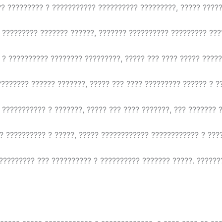
? ????????? ? ??????????? ?????????? ?????????, ????? ?????
 ????????? ??????? ??????, ??????? ?????????? ????????? ???
 ? ?????????? ???????? ?????????, ????? ??? ???? ????? ?????
??????? ?????? ???????, ????? ??? ???? ????????? ?????? ? ?
??????????? ? ???????, ????? ??? ???? ???????, ??? ??????? ?
? ?????????? ? ?????, ????? ???????????? ???????????? ? ???
????????? ??? ?????????? ? ?????????? ??????? ?????. ??????