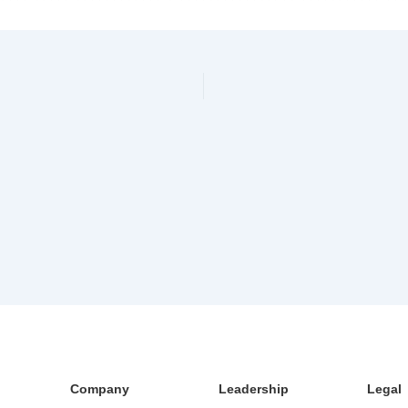
Company
Leadership
Legal