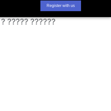
Register with us
 ? ????? ??????