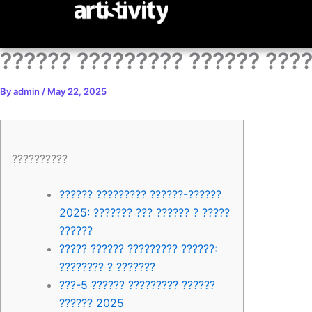
Skip
to
content
?????? ????????? ?????? ????
By
admin
/
May 22, 2025
??????????
?????? ????????? ??????-??????
2025: ??????? ??? ?????? ? ?????
??????
????? ?????? ????????? ??????:
???????? ? ???????
???-5 ?????? ????????? ??????
?????? 2025