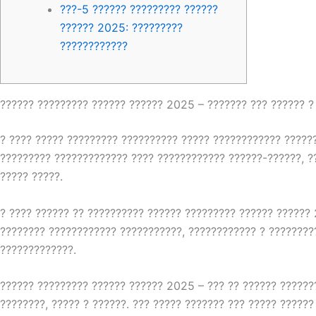
???-5 ?????? ????????? ??????
?????? 2025: ?????????
????????????
?????? ????????? ?????? ?????? 2025 – ??????? ??? ?????? ?
? ???? ????? ????????? ?????????? ????? ???????????? ??????
????????? ????????????? ???? ???????????? ??????-??????, ??
????? ?????.
? ???? ?????? ?? ?????????? ?????? ????????? ?????? ?????? 
???????? ???????????? ???????????, ???????????? ? ?????????
?????????????.
?????? ????????? ?????? ?????? 2025 – ??? ?? ?????? ???????
????????, ????? ? ??????. ??? ????? ??????? ??? ????? ?????