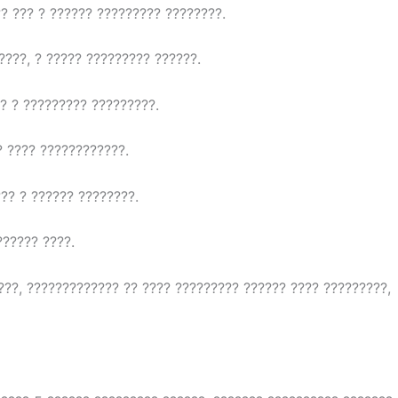
? ??? ? ?????? ????????? ????????.
????, ? ????? ????????? ??????.
? ? ????????? ?????????.
? ???? ????????????.
?? ? ?????? ????????.
?????? ????.
???, ????????????? ?? ???? ????????? ?????? ???? ?????????,