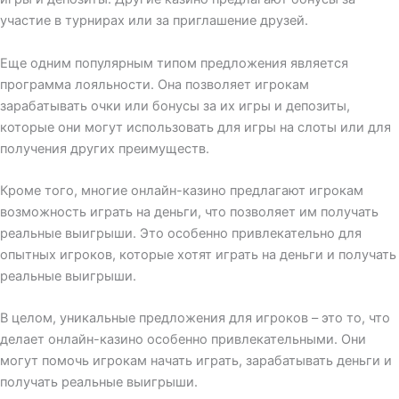
участие в турнирах или за приглашение друзей.
Еще одним популярным типом предложения является
программа лояльности. Она позволяет игрокам
зарабатывать очки или бонусы за их игры и депозиты,
которые они могут использовать для игры на слоты или для
получения других преимуществ.
Кроме того, многие онлайн-казино предлагают игрокам
возможность играть на деньги, что позволяет им получать
реальные выигрыши. Это особенно привлекательно для
опытных игроков, которые хотят играть на деньги и получать
реальные выигрыши.
В целом, уникальные предложения для игроков – это то, что
делает онлайн-казино особенно привлекательными. Они
могут помочь игрокам начать играть, зарабатывать деньги и
получать реальные выигрыши.