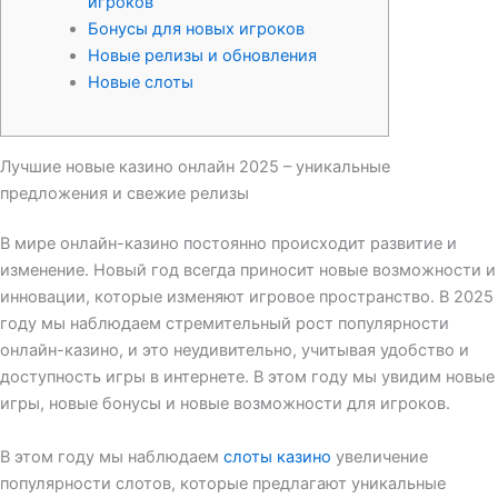
игроков
Бонусы для новых игроков
Новые релизы и обновления
Новые слоты
Лучшие новые казино онлайн 2025 – уникальные
предложения и свежие релизы
В мире онлайн-казино постоянно происходит развитие и
изменение. Новый год всегда приносит новые возможности и
инновации, которые изменяют игровое пространство. В 2025
году мы наблюдаем стремительный рост популярности
онлайн-казино, и это неудивительно, учитывая удобство и
доступность игры в интернете. В этом году мы увидим новые
игры, новые бонусы и новые возможности для игроков.
В этом году мы наблюдаем
слоты казино
увеличение
популярности слотов, которые предлагают уникальные