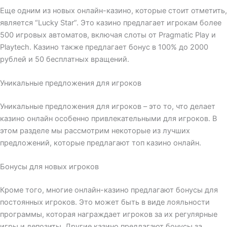
Еще одним из новых онлайн-казино, которые стоит отметить,
является “Lucky Star”. Это казино предлагает игрокам более
500 игровых автоматов, включая слоты от Pragmatic Play и
Playtech. Казино также предлагает бонус в 100% до 2000
рублей и 50 бесплатных вращений.
Уникальные предложения для игроков
Уникальные предложения для игроков – это то, что делает
казино онлайн особенно привлекательными для игроков. В
этом разделе мы рассмотрим некоторые из лучших
предложений, которые предлагают топ казино онлайн.
Бонусы для новых игроков
Кроме того, многие онлайн-казино предлагают бонусы для
постоянных игроков. Это может быть в виде лояльности
программы, которая награждает игроков за их регулярные
игры и депозиты. Другие казино предлагают бонусы за