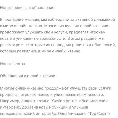
Новые релизы и обновления
В последние месяцы, мы наблюдали за активной динамикой
в мире онлайн-казино. Многие из лучших онлайн-казино
продолжают улучшать свои услуги, предлагая игрокам
новые и уникальные возможности. В этом разделе, мы
рассмотрим некоторые из последних релизов и обновлений,
которые появились в мире онлайн-казино.
Новые слоты
Обновления в онлайн-казино
Многие онлайн-казино продолжают улучшать свои услуги,
предлагая игрокам новые и уникальные возможности.
Например, онлайн-казино “Casino online” обновило свой
интерфейс, добавив новые функции и улучшив
пользовательский интерфейс. Онлайн-казино “Top Casino”