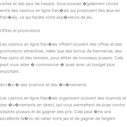
cartes et des jeux de hasard. Vous pouvez �galement choisir
entre des casinos en ligne fran�ais qui proposent des jeux en
fran�ais, ce qui facilite votre exp�rience de jeu.
Offres et promotions
Les casinos en ligne fran�ais offrent souvent des offres et des
promotions attractives, telles que des bonus de bienvenue, des
free spins et des remises, pour attirer de nouveaux joueurs. Cela
peut vous aider � commencer � jouer avec un budget plus
important.
Acc�s � des tournois et des �v�nements
Les casinos en ligne fran�ais organisent souvent des tournois et
des �v�nements en direct, qui vous permettent de jouer contre
d’autres joueurs et de gagner des prix. Cela peut �tre une
excellente fa�on de varier votre jeu et de gagner de l’argent.