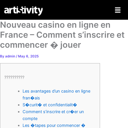
Skip
to
content
Nouveau casino en ligne en
France – Comment s’inscrire et
commencer � jouer
By
admin
/
May 6, 2025
??????????
Les avantages d’un casino en ligne
fran�ais
S�curit� et confidentialit�
Comment s’inscrire et cr�er un
compte
Les �tapes pour commencer �