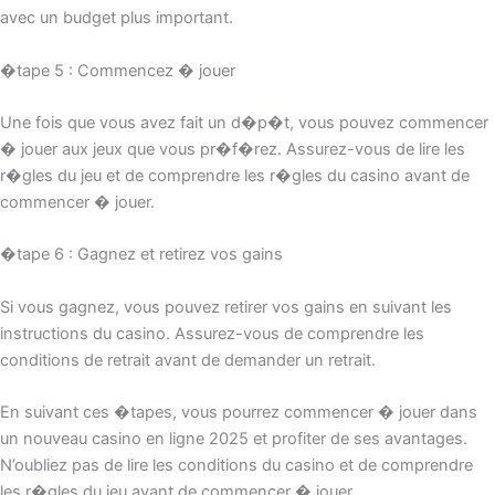
avec un budget plus important.
�tape 5 : Commencez � jouer
Une fois que vous avez fait un d�p�t, vous pouvez commencer
� jouer aux jeux que vous pr�f�rez. Assurez-vous de lire les
r�gles du jeu et de comprendre les r�gles du casino avant de
commencer � jouer.
�tape 6 : Gagnez et retirez vos gains
Si vous gagnez, vous pouvez retirer vos gains en suivant les
instructions du casino. Assurez-vous de comprendre les
conditions de retrait avant de demander un retrait.
En suivant ces �tapes, vous pourrez commencer � jouer dans
un nouveau casino en ligne 2025 et profiter de ses avantages.
N’oubliez pas de lire les conditions du casino et de comprendre
les r�gles du jeu avant de commencer � jouer.