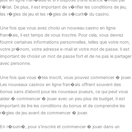
l’�tat. De plus, il est important de v�rifier les conditions de jeu,
les r�gles de jeu et les r�gles de s�curit� du casino.
Une fois que vous avez choisi un nouveau casino en ligne
fran�ais, il est temps de vous inscrire. Pour cela, vous devrez
fournir certaines informations personnelles, telles que votre nom,
votre pr�nom, votre adresse e-mail et votre mot de passe. Il est
important de choisir un mot de passe fort et de ne pas le partager
avec personne.
Une fois que vous �tes inscrit, vous pouvez commencer � jouer.
Les nouveaux casinos en ligne fran�ais offrent souvent des
bonus sans d’abord pour les nouveaux joueurs, ce qui peut vous
aider � commencer � jouer avec un peu plus de budget. Il est
important de lire les conditions du bonus et de comprendre les
r�gles de jeu avant de commencer � jouer.
En r�sum�, pour s’inscrire et commencer � jouer dans un