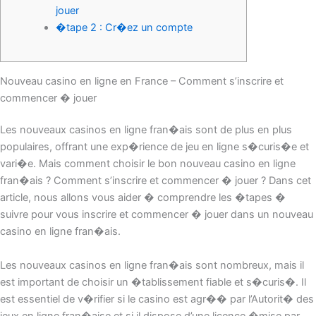
jouer
�tape 2 : Cr�ez un compte
Nouveau casino en ligne en France – Comment s’inscrire et
commencer � jouer
Les nouveaux casinos en ligne fran�ais sont de plus en plus
populaires, offrant une exp�rience de jeu en ligne s�curis�e et
vari�e. Mais comment choisir le bon nouveau casino en ligne
fran�ais ? Comment s’inscrire et commencer � jouer ? Dans cet
article, nous allons vous aider � comprendre les �tapes �
suivre pour vous inscrire et commencer � jouer dans un nouveau
casino en ligne fran�ais.
Les nouveaux casinos en ligne fran�ais sont nombreux, mais il
est important de choisir un �tablissement fiable et s�curis�. Il
est essentiel de v�rifier si le casino est agr�� par l’Autorit� des
jeux en ligne fran�aise et si il dispose d’une licence �mise par