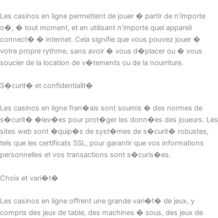
Les casinos en ligne permettent de jouer � partir de n’importe
o�, � tout moment, et en utilisant n’importe quel appareil
connect� � internet. Cela signifie que vous pouvez jouer �
votre propre rythme, sans avoir � vous d�placer ou � vous
soucier de la location de v�tements ou de la nourriture.
S�curit� et confidentialit�
Les casinos en ligne fran�ais sont soumis � des normes de
s�curit� �lev�es pour prot�ger les donn�es des joueurs. Les
sites web sont �quip�s de syst�mes de s�curit� robustes,
tels que les certificats SSL, pour garantir que vos informations
personnelles et vos transactions sont s�curis�es.
Choix et vari�t�
Les casinos en ligne offrent une grande vari�t� de jeux, y
compris des jeux de table, des machines � sous, des jeux de