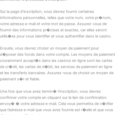
Sur la page d’inscription, vous devrez fournir certaines
informations personnelles, telles que votre nom, votre pr�nom,
votre adresse e-mail et votre mot de passe. Assurez-vous de
fournir des informations pr�cises et exactes, car elles seront
utilis�es pour vous identifier et vous authentifier dans le casino.
Ensuite, vous devrez choisir un moyen de paiement pour
d�poser des fonds dans votre compte. Les moyens de paiement
couramment accept�s dans les casinos en ligne sont les cartes
de cr�dit, les cartes de d�bit, les services de paiement en ligne
et les transferts bancaires. Assurez-vous de choisir un moyen de
paiement s�r et fiable.
Une fois que vous avez termin� l’inscription, vous devrez
confirmer votre compte en cliquant sur le lien de confirmation
envoy� � votre adresse e-mail. Cela vous permettra de v�rifier
que l’adresse e-mail que vous avez fournie est r�elle et que vous