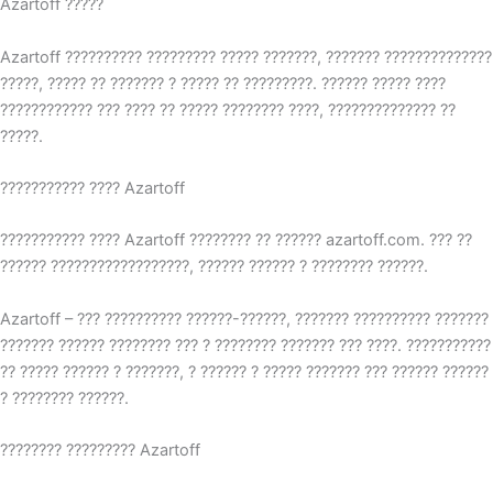
Azartoff ?????
Azartoff ?????????? ????????? ????? ???????, ??????? ??????????????
?????, ????? ?? ??????? ? ????? ?? ?????????. ?????? ????? ????
???????????? ??? ???? ?? ????? ???????? ????, ?????????????? ??
?????.
??????????? ???? Azartoff
??????????? ???? Azartoff ???????? ?? ?????? azartoff.com. ??? ??
?????? ??????????????????, ?????? ?????? ? ???????? ??????.
Azartoff – ??? ?????????? ??????-??????, ??????? ?????????? ???????
??????? ?????? ???????? ??? ? ???????? ??????? ??? ????. ???????????
?? ????? ?????? ? ???????, ? ?????? ? ????? ??????? ??? ?????? ??????
? ???????? ??????.
???????? ????????? Azartoff