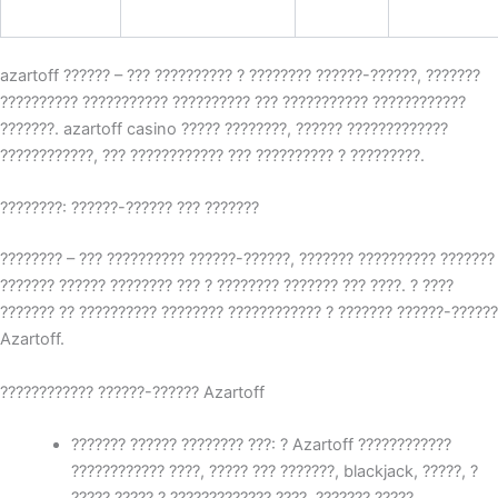
azartoff ?????? – ??? ?????????? ? ???????? ??????-??????, ???????
?????????? ??????????? ?????????? ??? ??????????? ????????????
???????. azartoff casino ????? ????????, ?????? ?????????????
????????????, ??? ???????????? ??? ?????????? ? ?????????.
????????: ??????-?????? ??? ???????
???????? – ??? ?????????? ??????-??????, ??????? ?????????? ???????
??????? ?????? ???????? ??? ? ???????? ??????? ??? ????. ? ????
??????? ?? ?????????? ???????? ???????????? ? ??????? ??????-??????
Azartoff.
???????????? ??????-?????? Azartoff
??????? ?????? ???????? ???: ? Azartoff ????????????
???????????? ????, ????? ??? ???????, blackjack, ?????, ?
????? ????? ? ????????????? ????, ??????? ?????