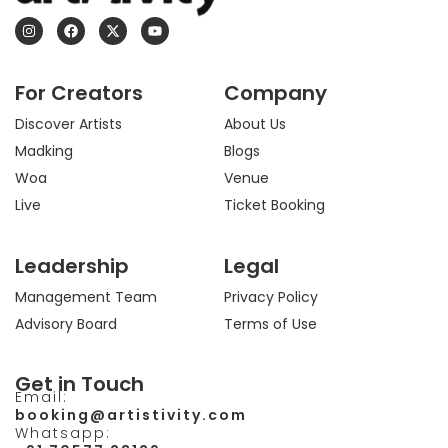
I
F
X
Y
n
a
-
o
s
c
t
u
t
e
w
t
a
b
i
u
For Creators
Company
g
o
t
b
r
o
t
e
a
k
e
Discover Artists
About Us
m
r
Madking
Blogs
Woa
Venue
Live
Ticket Booking
Leadership
Legal
Management Team
Privacy Policy
Advisory Board
Terms of Use
Get in Touch
Email:
booking@artistivity.com
Whatsapp: