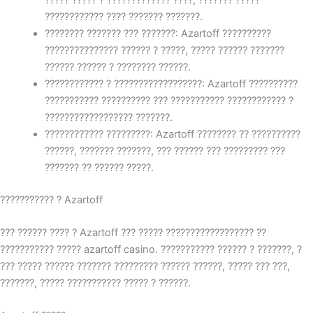
???????????? ???? ??????? ???????.
???????? ??????? ??? ???????: Azartoff ??????????
??????????????? ?????? ? ?????, ????? ?????? ???????
?????? ?????? ? ???????? ??????.
???????????? ? ??????????????????: Azartoff ??????????
??????????? ?????????? ??? ??????????? ???????????? ?
?????????????????? ???????.
???????????? ?????????: Azartoff ???????? ?? ??????????
??????, ??????? ???????, ??? ?????? ??? ????????? ???
??????? ?? ?????? ?????.
??????????? ? Azartoff
??? ?????? ???? ? Azartoff ??? ????? ?????????????????? ??
??????????? ????? azartoff casino. ??????????? ?????? ? ???????, ?
??? ????? ?????? ??????? ????????? ?????? ??????, ????? ??? ???,
???????, ????? ??????????? ????? ? ??????.