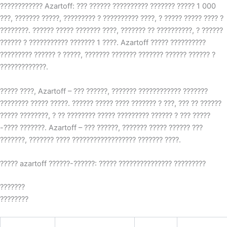
???????????? Azartoff: ??? ?????? ?????????? ??????? ????? 1 000
???, ??????? ?????, ????????? ? ?????????? ????, ? ????? ????? ???? ?
????????. ?????? ????? ??????? ????, ??????? ?? ??????????, ? ??????
?????? ? ??????????? ??????? 1 ????. Azartoff ????? ??????????
????????? ?????? ? ?????, ??????? ??????? ??????? ?????? ?????? ?
?????????????.
????? ????, Azartoff – ??? ??????, ??????? ???????????? ???????
???????? ????? ?????. ?????? ????? ???? ??????? ? ???, ??? ?? ??????
????? ????????, ? ?? ???????? ????? ????????? ?????? ? ??? ?????
-???? ???????. Azartoff – ??? ??????, ??????? ????? ?????? ???
???????, ??????? ???? ?????????????????? ??????? ????.
????? azartoff ??????-??????: ????? ??????????????? ?????????
???????
????????