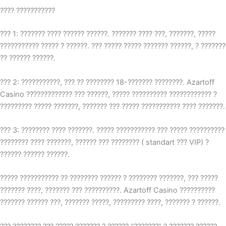
???? ???????????
??? 1: ??????? ???? ?????? ??????. ??????? ???? ???, ???????, ?????
??????????? ????? ? ??????. ??? ????? ????? ??????? ??????, ? ???????
?? ?????? ??????.
??? 2: ???????????, ??? ?? ???????? 18-??????? ????????. Azartoff
Casino ????????????? ??? ??????, ????? ?????????? ???????????? ?
????????? ????? ???????, ??????? ??? ????? ??????????? ???? ???????.
??? 3: ???????? ???? ???????. ????? ??????????? ??? ????? ??????????
???????? ???? ???????, ?????? ??? ???????? ( standart ??? VIP) ?
?????? ?????? ??????.
????? ??????????? ?? ???????? ?????? ? ???????? ???????, ??? ?????
??????? ????, ??????? ??? ??????????. Azartoff Casino ??????????
??????? ?????? ???, ??????? ?????, ????????? ????, ??????? ? ??????.