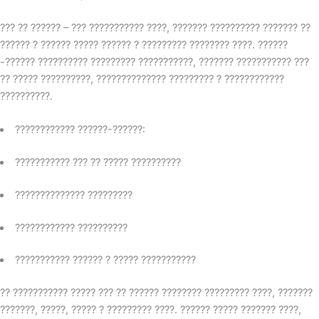
??? ?? ?????? – ??? ??????????? ????, ??????? ?????????? ??????? ??
?????? ? ?????? ????? ?????? ? ????????? ???????? ????. ??????
-?????? ?????????? ????????? ???????????, ??????? ??????????? ???
?? ????? ??????????, ?????????????? ????????? ? ????????????
??????????.
???????????? ??????-??????:
??????????? ??? ?? ????? ??????????
?????????????? ?????????
???????????? ??????????
??????????? ?????? ? ????? ???????????
?? ??????????? ????? ??? ?? ?????? ???????? ????????? ????, ???????
???????, ?????, ????? ? ????????? ????. ?????? ????? ??????? ????,