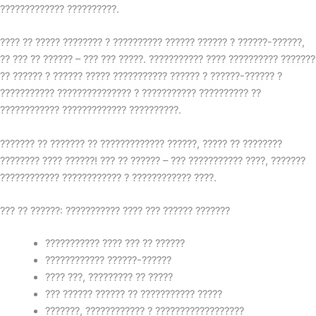
????????????? ??????????.
???? ?? ????? ???????? ? ?????????? ?????? ?????? ? ??????-??????,
?? ??? ?? ?????? – ??? ??? ?????. ??????????? ???? ?????????? ???????
?? ?????? ? ?????? ????? ??????????? ?????? ? ??????-?????? ?
??????????? ??????????????? ? ??????????? ?????????? ??
???????????? ????????????? ??????????.
??????? ?? ??????? ?? ????????????? ??????, ????? ?? ????????
???????? ???? ??????! ??? ?? ?????? – ??? ??????????? ????, ???????
???????????? ???????????? ? ???????????? ????.
??? ?? ??????: ??????????? ???? ??? ?????? ???????
??????????? ???? ??? ?? ??????
???????????? ??????-??????
???? ???, ????????? ?? ?????
??? ?????? ?????? ?? ??????????? ?????
???????, ???????????? ? ??????????????????