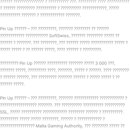
?????? ??????????????? ? ?????????? ???. ????????? ???? ???????????
? ?????? ????????? ?????????? ? ?????????? ????????????, ?????
?????????? ??????? ? ???????????? ???????.
Pin Up ?????? – ??? ?????????, ??????? ???????? ?? ??????
???????????? ??????????? SoftSwiss, ??????? ???????? ????? ??
?????? ? ???????. ??? ????????, ??? ?????? ????? ??????????? ????? ?
????? ????? ? ?? ?????? ?????, ???? ?????? ? ?????????.
????????? Pin Up ?????? ?????????? ??????? ????? 3 000 ???,
??????? ?????, ????????? ????, ???????, ????? ? ??????. ???? ????????
? ?????? ??????, ??? ????????? ??????? ?????? ? ????? ????? ? ??
?????? ?????.
Pin Up ?????? – ??? ?????????, ??????? ???????????? ???????????? ?
?????????????????? ???????. ??? ?????????? ?????????? ??????????
SSL, ????? ?????????? ???????????? ???????? ?????? ? ??????????.
????????? ????? ????? ????????, ?????? ? ???????????? ?
????????????????? Malta Gaming Authority, ??? ???????? ????? ??