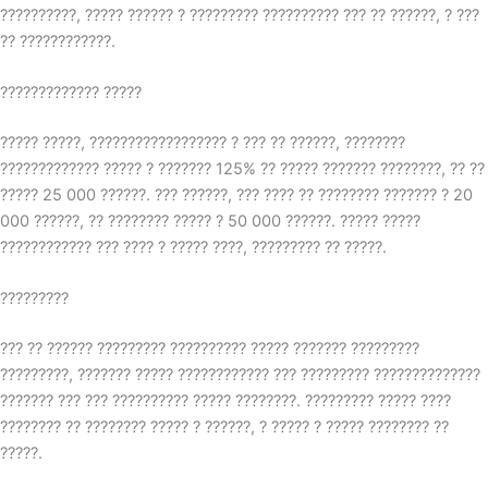
??????????, ????? ?????? ? ????????? ?????????? ??? ?? ??????, ? ???
?? ????????????.
????????????? ?????
????? ?????, ?????????????????? ? ??? ?? ??????, ????????
????????????? ????? ? ??????? 125% ?? ????? ??????? ????????, ?? ??
????? 25 000 ??????. ??? ??????, ??? ???? ?? ???????? ??????? ? 20
000 ??????, ?? ???????? ????? ? 50 000 ??????. ????? ?????
???????????? ??? ???? ? ????? ????, ????????? ?? ?????.
?????????
??? ?? ?????? ????????? ?????????? ????? ??????? ?????????
?????????, ??????? ????? ???????????? ??? ????????? ??????????????
??????? ??? ??? ?????????? ????? ????????. ????????? ????? ????
???????? ?? ???????? ????? ? ??????, ? ????? ? ????? ???????? ??
?????.