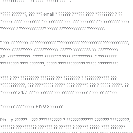
?????????????? ?? ??????????? ?????.
????? ???????, ??? ??? email ? ?????? ?????? ???? ????????? ? ??
?????? ???? ???????? ??? ??????? ???. ??? ??????? ??? ???????? ????
??????? ? ????????????? ????? ????????????? ????????.
? ??? ?? ?????? ?? ?????????? ??????????? ?????????? ????????????,
????? ?????????? ???????????? ?????? ????????. ?? ??????????
SSL-??????????, ????? ???????? ???? ??????????, ? ?????????
????????? ???? ???????, ????? ????????????? ????? ??????????.
???? ? ??? ????????? ??????? ??? ???????? ? ???????????? ???
????????????, ??? ????????? ????? ???? ?????? ??? ? ????? ?????. ??
???????? 24/7, ????? ?????? ??? ?????? ?????? ? ??? ?? ??????.
??????? ????????? Pin Up ??????
Pin Up ?????? – ??? ??????????? ? ????????????? ??????? ?????????,
??????? ?????????? ??????? ?? ?????? ? ?????? ????? ???? ???????