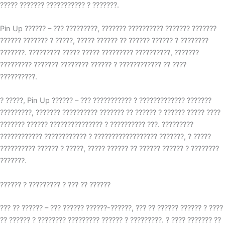
????? ??????? ??????????? ? ???????.
Pin Up ?????? – ??? ?????????, ??????? ?????????? ??????? ???????
?????? ??????? ? ?????, ????? ?????? ?? ?????? ?????? ? ????????
???????. ????????? ????? ????? ????????? ??????????, ???????
????????? ??????? ???????? ?????? ? ???????????? ?? ????
??????????.
? ?????, Pin Up ?????? – ??? ??????????? ? ????????????? ???????
?????????, ??????? ?????????? ??????? ?? ?????? ? ?????? ????? ????
??????? ?????? ??????????????? ? ?????????? ???. ?????????
???????????? ???????????? ? ?????????????????? ???????, ? ?????
?????????? ?????? ? ?????, ????? ?????? ?? ?????? ?????? ? ????????
???????.
?????? ? ????????? ? ??? ?? ??????
??? ?? ?????? – ??? ?????? ??????-??????, ??? ?? ?????? ?????? ? ????
?? ?????? ? ???????? ????????? ?????? ? ?????????. ? ???? ??????? ??