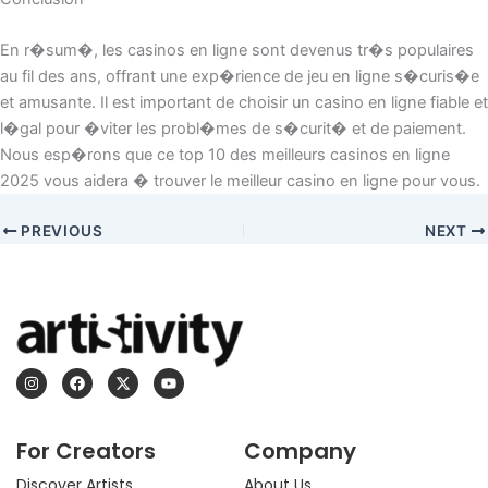
En r�sum�, les casinos en ligne sont devenus tr�s populaires
au fil des ans, offrant une exp�rience de jeu en ligne s�curis�e
et amusante. Il est important de choisir un casino en ligne fiable et
l�gal pour �viter les probl�mes de s�curit� et de paiement.
Nous esp�rons que ce top 10 des meilleurs casinos en ligne
2025 vous aidera � trouver le meilleur casino en ligne pour vous.
PREVIOUS
NEXT
I
F
X
Y
n
a
-
o
s
c
t
u
t
e
w
t
a
b
i
u
For Creators
Company
g
o
t
b
r
o
t
e
a
k
e
Discover Artists
About Us