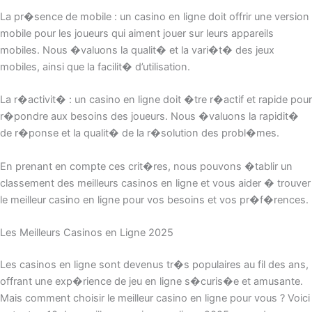
La pr�sence de mobile : un casino en ligne doit offrir une version
mobile pour les joueurs qui aiment jouer sur leurs appareils
mobiles. Nous �valuons la qualit� et la vari�t� des jeux
mobiles, ainsi que la facilit� d’utilisation.
La r�activit� : un casino en ligne doit �tre r�actif et rapide pour
r�pondre aux besoins des joueurs. Nous �valuons la rapidit�
de r�ponse et la qualit� de la r�solution des probl�mes.
En prenant en compte ces crit�res, nous pouvons �tablir un
classement des meilleurs casinos en ligne et vous aider � trouver
le meilleur casino en ligne pour vos besoins et vos pr�f�rences.
Les Meilleurs Casinos en Ligne 2025
Les casinos en ligne sont devenus tr�s populaires au fil des ans,
offrant une exp�rience de jeu en ligne s�curis�e et amusante.
Mais comment choisir le meilleur casino en ligne pour vous ? Voici