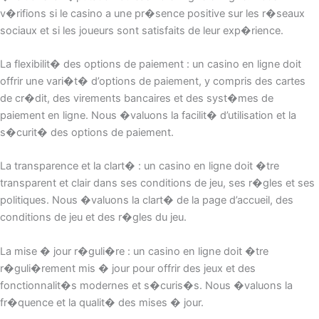
v�rifions si le casino a une pr�sence positive sur les r�seaux
sociaux et si les joueurs sont satisfaits de leur exp�rience.
La flexibilit� des options de paiement : un casino en ligne doit
offrir une vari�t� d’options de paiement, y compris des cartes
de cr�dit, des virements bancaires et des syst�mes de
paiement en ligne. Nous �valuons la facilit� d’utilisation et la
s�curit� des options de paiement.
La transparence et la clart� : un casino en ligne doit �tre
transparent et clair dans ses conditions de jeu, ses r�gles et ses
politiques. Nous �valuons la clart� de la page d’accueil, des
conditions de jeu et des r�gles du jeu.
La mise � jour r�guli�re : un casino en ligne doit �tre
r�guli�rement mis � jour pour offrir des jeux et des
fonctionnalit�s modernes et s�curis�s. Nous �valuons la
fr�quence et la qualit� des mises � jour.