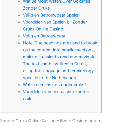
Wat Je Moet Weten Over Goksites
Zonder Cruks
Veilig en Betrouwbaar Spelen
Voordelen van Spelen bij Zonder
Cruks Online Casino
Veilig en Betrouwbaar
Note: The headings are used to break
up the content into smaller sections,
making it easier to read and navigate.
The text can be written in Dutch,
using the language and terminology
specific to the Netherlands.
Wat is een casino zonder cruks?
Voordelen van een casino zonder
cruks
Zonder Cruks Online Casino – Beste Casinospellen