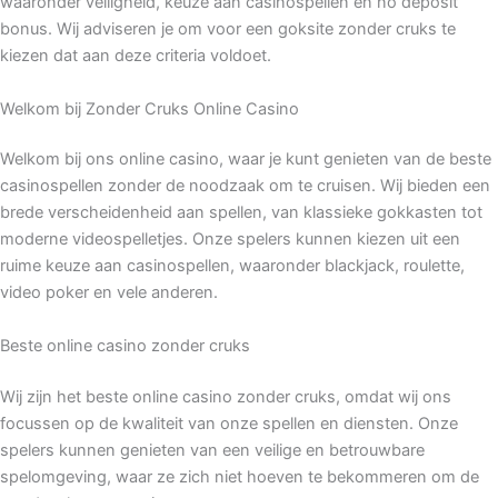
waaronder veiligheid, keuze aan casinospellen en no deposit
bonus. Wij adviseren je om voor een goksite zonder cruks te
kiezen dat aan deze criteria voldoet.
Welkom bij Zonder Cruks Online Casino
Welkom bij ons online casino, waar je kunt genieten van de beste
casinospellen zonder de noodzaak om te cruisen. Wij bieden een
brede verscheidenheid aan spellen, van klassieke gokkasten tot
moderne videospelletjes. Onze spelers kunnen kiezen uit een
ruime keuze aan casinospellen, waaronder blackjack, roulette,
video poker en vele anderen.
Beste online casino zonder cruks
Wij zijn het beste online casino zonder cruks, omdat wij ons
focussen op de kwaliteit van onze spellen en diensten. Onze
spelers kunnen genieten van een veilige en betrouwbare
spelomgeving, waar ze zich niet hoeven te bekommeren om de