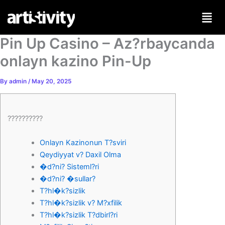
Skip
to
content
Pin Up Casino – Az?rbaycanda
onlayn kazino Pin-Up
By
admin
/
May 20, 2025
??????????
Onlayn Kazinonun T?sviri
Qeydiyyat v? Daxil Olma
�d?ni? Sisteml?ri
�d?ni? �sullar?
T?hl�k?sizlik
T?hl�k?sizlik v? M?xfilik
T?hl�k?sizlik T?dbirl?ri