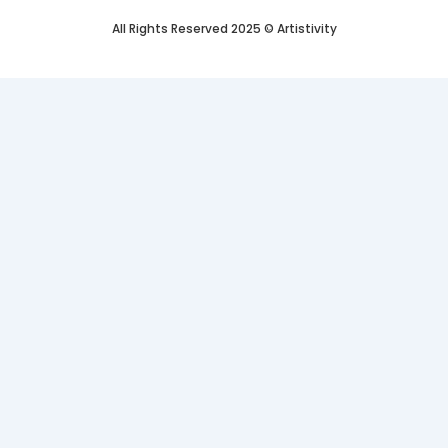
All Rights Reserved 2025 © Artistivity