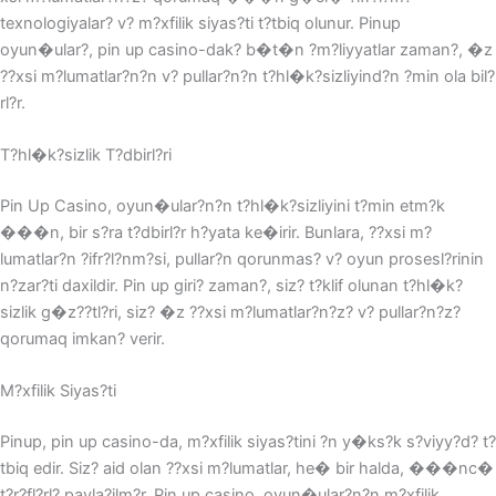
texnologiyalar? v? m?xfilik siyas?ti t?tbiq olunur. Pinup
oyun�ular?, pin up casino-dak? b�t�n ?m?liyyatlar zaman?, �z
??xsi m?lumatlar?n?n v? pullar?n?n t?hl�k?sizliyind?n ?min ola bil?
rl?r.
T?hl�k?sizlik T?dbirl?ri
Pin Up Casino, oyun�ular?n?n t?hl�k?sizliyini t?min etm?k
���n, bir s?ra t?dbirl?r h?yata ke�irir. Bunlara, ??xsi m?
lumatlar?n ?ifr?l?nm?si, pullar?n qorunmas? v? oyun prosesl?rinin
n?zar?ti daxildir. Pin up giri? zaman?, siz? t?klif olunan t?hl�k?
sizlik g�z??tl?ri, siz? �z ??xsi m?lumatlar?n?z? v? pullar?n?z?
qorumaq imkan? verir.
M?xfilik Siyas?ti
Pinup, pin up casino-da, m?xfilik siyas?tini ?n y�ks?k s?viyy?d? t?
tbiq edir. Siz? aid olan ??xsi m?lumatlar, he� bir halda, ���nc�
t?r?fl?rl? payla?ilm?r. Pin up casino, oyun�ular?n?n m?xfilik