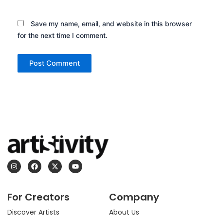
Save my name, email, and website in this browser
for the next time I comment.
I
F
X
Y
n
a
-
o
s
c
t
u
t
e
w
t
a
b
i
u
For Creators
Company
g
o
t
b
r
o
t
e
a
k
e
Discover Artists
About Us
m
r